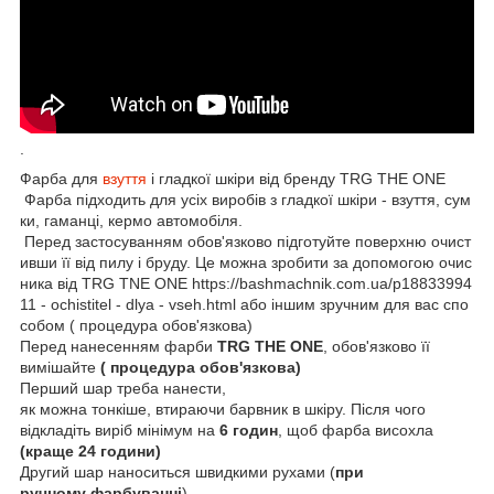
.
Фарба для
взуття
і гладкої шкіри від бренду TRG THE ONE
Фарба підходить для усіх виробів з гладкої шкіри - взуття, сум
ки, гаманці, кермо автомобіля.
Перед застосуванням обов'язково підготуйте поверхню очист
ивши її від пилу і бруду. Це можна зробити за допомогою очис
ника від TRG TNE ONE https://bashmachnik.com.ua/p18833994
11 - ochistitel - dlya - vseh.html або іншим зручним для вас спо
собом ( процедура обов'язкова)
Перед нанесенням фарби
TRG THE ONE
, обов'язково її
вимішайте
( процедура обов'язкова)
Перший шар треба нанести,
як можна тонкіше, втираючи барвник в шкіру. Після чого
відкладіть виріб мінімум на
6 годин
, щоб фарба висохла
(краще 24 години)
Другий шар наноситься швидкими рухами (
при
ручному фарбуванні
).