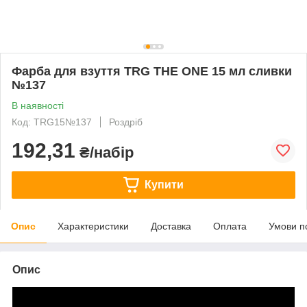
Фарба для взуття TRG THE ONE 15 мл сливки
№137
В наявності
Код: TRG15№137
Роздріб
192,31
₴/набір
Купити
Опис
Характеристики
Доставка
Оплата
Умови п
Опис