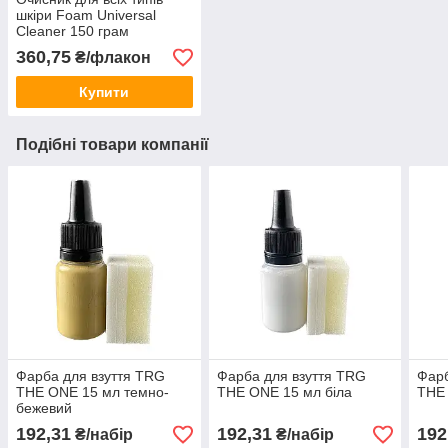
шкіри Foam Universal
Cleaner 150 грам
360,75
₴/флакон
Купити
Подібні товари компанії
Фарба для взуття TRG
Фарба для взуття TRG
Фарб
THE ONE 15 мл темно-
THE ONE 15 мл біла
THE
бежевий
192,31
192,31
192
₴/набір
₴/набір