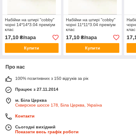
Набійки на штирі "cobby"
Набійки на штирі "cobby"
Набі
чорні 14*14*3.04 преміум
чорні 11*11*3.04 преміум
чорн
клас
клас
клас
17,10
17,10
17,
₴/пара
₴/пара
Купити
Купити
Про нас
100% позитивних з 150 відгуків за рік
Працює з 27.11.2014
м. Біла Церква
Сквирское шоссе 178, Біла Церква, Україна
Контакти
Сьогодні вихідний
Показати весь графік роботи