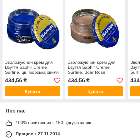
Зволожуючий крем для
Зволожуючий крем для
Звол
Взуття Saphir Creme
Взуття Saphir Creme
Взут
Surfine, цв. морська хвиля
Surfine, Boar Rose
Surf
434,56
434,56
434
₴
₴
Купити
Купити
Про нас
100% позитивних з 150 відгуків за рік
Працює з 27.11.2014