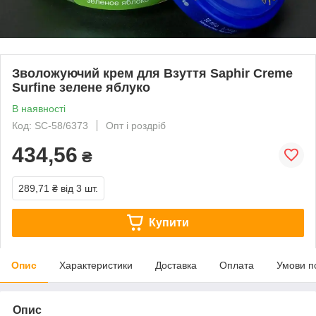
Зволожуючий крем для Взуття Saphir Creme
Surfine зелене яблуко
В наявності
Код: SC-58/6373
Опт і роздріб
434,56
₴
289,71 ₴
від 3 шт.
Купити
Опис
Характеристики
Доставка
Оплата
Умови п
Опис