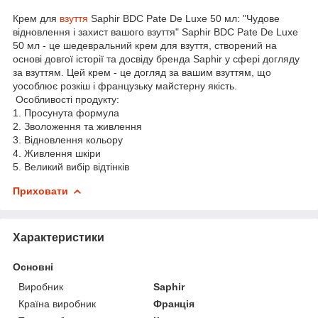
Крем для
взуття
Saphir BDC Pate De Luxe 50 мл: "Чудове
відновлення і захист вашого взуття" Saphir BDC Pate De Luxe
50 мл - це шедевральний крем для взуття, створений на
основі довгої історії та досвіду бренда Saphir у сфері догляду
за взуттям. Цей крем - це догляд за вашим взуттям, що
уособлює розкіш і французьку майстерну якість.
Особливості продукту:
1. Просунута формула
2. Зволоження та живлення
3. Відновлення кольору
4. Живлення шкіри
5. Великий вибір відтінків
Приховати
Характеристики
Основні
Виробник
Saphir
Країна виробник
Франція