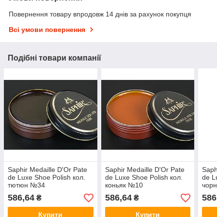
Повернення товару впродовж 14 днів за рахунок покупця
Всі умови повернення
Подібні товари компанії
Saphir Medaille D'Or Pate
Saphir Medaille D'Or Pate
Saph
de Luxe Shoe Polish кол.
de Luxe Shoe Polish кол.
de L
тютюн №34
коньяк №10
чор
586,64
586,64
586
₴
₴
Купити
Купити