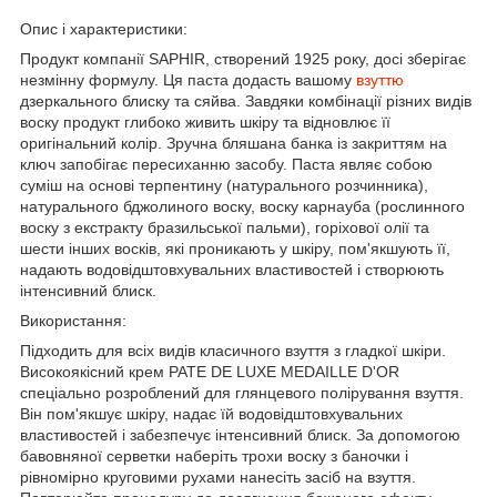
Опис і характеристики:
Продукт компанії SAPHIR, створений 1925 року, досі зберігає
незмінну формулу. Ця паста додасть вашому
взуттю
дзеркального блиску та сяйва. Завдяки комбінації різних видів
воску продукт глибоко живить шкіру та відновлює її
оригінальний колір. Зручна бляшана банка із закриттям на
ключ запобігає пересиханню засобу. Паста являє собою
суміш на основі терпентину (натурального розчинника),
натурального бджолиного воску, воску карнауба (рослинного
воску з екстракту бразильської пальми), горіхової олії та
шести інших восків, які проникають у шкіру, пом'якшують її,
надають водовідштовхувальних властивостей і створюють
інтенсивний блиск.
Використання:
Підходить для всіх видів класичного взуття з гладкої шкіри.
Високоякісний крем PATE DE LUXE MEDAILLE D'OR
спеціально розроблений для глянцевого полірування взуття.
Він пом'якшує шкіру, надає їй водовідштовхувальних
властивостей і забезпечує інтенсивний блиск. За допомогою
бавовняної серветки наберіть трохи воску з баночки і
рівномірно круговими рухами нанесіть засіб на взуття.