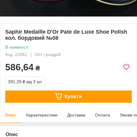
Saphir Medaille D'Or Pate de Luxe Shoe Polish
кол. бордовий №08
В наявності
Код: 23362
Опт і роздріб
586,64
₴
391,28 ₴
від 3 шт.
Купити
Опис
Характеристики
Доставка
Оплата
Умови п
Опис