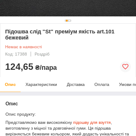
Підошва слід "St" преміум якість art.101
бежевий
Немає в наявності
Код: 17388
Роздріб
124,65
₴/пара
Опис
Характеристики
Доставка
Оплата
Умови п
Опис
Опис продукту:
Представляємо вам високоякісну
підошву для взуття
,
виготовлену з міцної та довговічної гуми. Ця підошва
вирізняється бежевим кольором, який додасть унікальності та