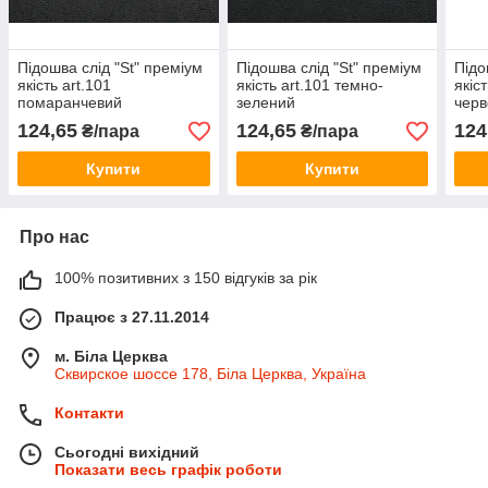
Підошва слід "St" преміум
Підошва слід "St" преміум
Підо
якість art.101
якість art.101 темно-
якіс
помаранчевий
зелений
чер
124,65
124,65
124
₴/пара
₴/пара
Купити
Купити
Про нас
100% позитивних з 150 відгуків за рік
Працює з 27.11.2014
м. Біла Церква
Сквирское шоссе 178, Біла Церква, Україна
Контакти
Сьогодні вихідний
Показати весь графік роботи