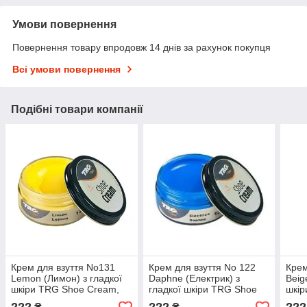
Умови повернення
Повернення товару впродовж 14 днів за рахунок покупця
Всі умови повернення
Подібні товари компанії
Крем для взуття No131
Крем для взуття No 122
Крем
Lemon (Лимон) з гладкої
Daphne (Електрик) з
Beig
шкіри TRG Shoe Cream,
гладкої шкіри TRG Shoe
шкір
50 мл
Cream, 50 мл
50 м