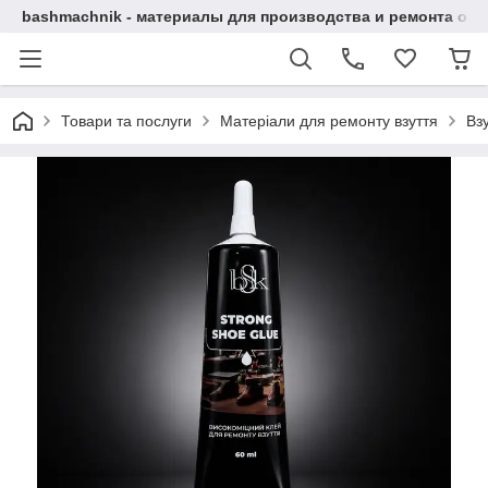
bashmachnik - материалы для производства и ремонта об
Товари та послуги
Матеріали для ремонту взуття
Взу