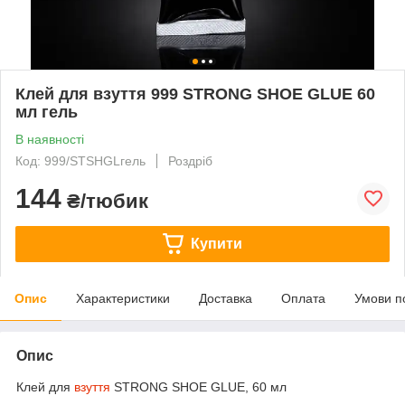
Клей для взуття 999 STRONG SHOE GLUE 60
мл гель
В наявності
Код: 999/STSHGLгель
Роздріб
144
₴/тюбик
Купити
Опис
Характеристики
Доставка
Оплата
Умови п
Опис
Клей для
взуття
STRONG SHOE GLUE, 60 мл