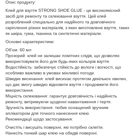
Опис продукту:
Клей для взуття STRONG SHOE GLUE - це високоякісний
засіб для ремонту та склеювання взуття. Цей клей
розроблений спеціально для надійного та довговічного
скріплення різних матеріалів, з яких виготовлене взуття, таких
як шкіра, гума, тканина та синтетичні матеріали.
Основні характеристики:
Об'єм: 60 мл
Прозорий: клей не залишає помітних слідів, що дозволяє
використовувати його для будь-яких кольорів взуття.
Водостійкість: забезпечує стійкість до вологи і вогкості, що
особливо важливо в умовах мінливої погоди.
Швидке висихання: клей висихає протягом декількох хвилин,
що дає змогу швидко відновити взуття і продовжити його
використання.
Міцність склеювання: гарантує довговічність і надійність
ремонту, витримуючи щоденні навантаження і тертя.
Зручність використання: тюбик оснащений зручним
аплікатором для точного нанесення клею.
Рекомендації щодо застосування:
Очистіть і висушіть поверхні, які потрібно склеїти.
Нанесіть тонкий шар клею на обидві поверхні.