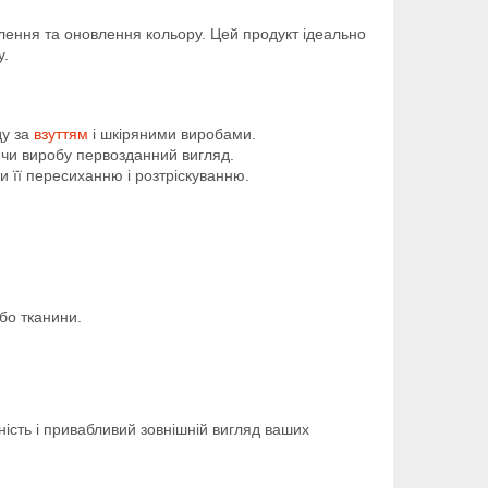
лення та оновлення кольору. Цей продукт ідеально
у.
ду за
взуттям
і шкіряними виробами.
ючи виробу первозданний вигляд.
чи її пересиханню і розтріскуванню.
бо тканини.
ність і привабливий зовнішній вигляд ваших