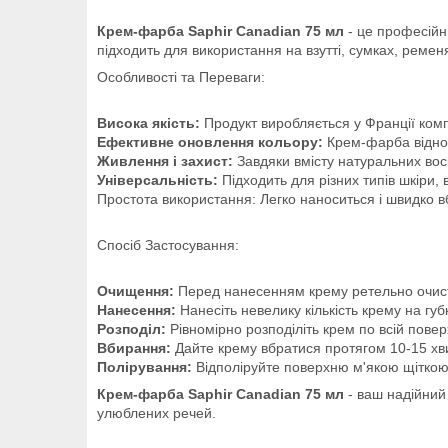
Крем-фарба Saphir Canadian 75 мл
- це професійн
підходить для використання на взутті, сумках, ремен
Особливості та Переваги:
Висока якість:
Продукт виробляється у Франції ком
Ефективне оновлення кольору:
Крем-фарба віднов
Живлення і захист:
Завдяки вмісту натуральних воскі
Універсальність:
Підходить для різних типів шкіри,
Простота використання: Легко наноситься і швидко в
Спосіб Застосування:
Очищення:
Перед нанесенням крему ретельно очисті
Нанесення:
Нанесіть невелику кількість крему на губ
Розподіл:
Рівномірно розподіліть крем по всій пове
Вбирання:
Дайте крему вбратися протягом 10-15 хв
Полірування:
Відполіруйте поверхню м'якою щіткою
Крем-фарба Saphir Canadian 75 мл
- ваш надійний 
улюблених речей.