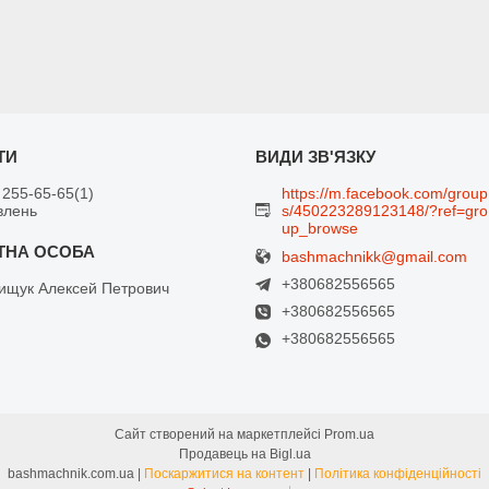
 255-65-65
1
https://m.facebook.com/group
влень
s/450223289123148/?ref=gro
up_browse
bashmachnikk@gmail.com
+380682556565
щук Алексей Петрович
+380682556565
+380682556565
Сайт створений на маркетплейсі
Prom.ua
Продавець на Bigl.ua
bashmachnik.com.ua |
Поскаржитися на контент
|
Політика конфіденційності