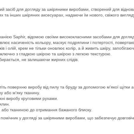
ий засіб для догляду за шкіряними виробами, створений для віднов
ях та інших шкіряних аксесуарах, надаючи їм нового, свіжого вигляд
панією Saphir, відомою своїми висококласними засобами для догля
лює насиченість кольору, маскує подряпини і потертості, поверта
в і олій, крем не тільки оновлює колір, а й живить шкіру, запобігаю
 включно з гладкою шкірою та шкірою з легкою текстурою.
бирається, не залишаючи жирних слідів.
ть поверхню виробу від пилу та бруду за допомогою м'якої щітки а
ку або м'яку тканину.
рхні виробу круговими рухами.
илин.
 або тканиною до отримання бажаного блиску.
помічник у догляді за шкіряними виробами, що забезпечує довговіч