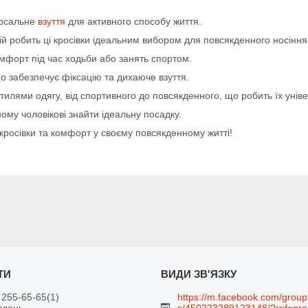
ерсальне
взуття
для активного способу життя.
й робить ці кросівки ідеальним вибором для повсякденного носіння
омфорт під час ходьби або занять спортом.
що забезпечує фіксацію та дихаюче взуття.
стилями одягу, від спортивного до повсякденного, що робить їх ун
ному чоловікові знайти ідеальну посадку.
 кросівки та комфорт у своєму повсякденному житті!
 255-65-65
1
https://m.facebook.com/group
влень
s/450223289123148/?ref=gro