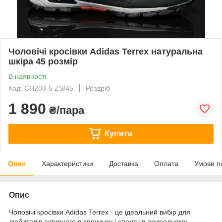
Чоловічі кросівки Adidas Terrex натуральна
шкіра 45 розмір
В наявності
Код: CH203-5 ZS/45
Роздріб
1 890
₴/пара
Купити
Опис
Характеристики
Доставка
Оплата
Умови п
Опис
Чоловічі кросівки Adidas Terrex - це ідеальний вибір для
любителів активного відпочинку і спорту в природному