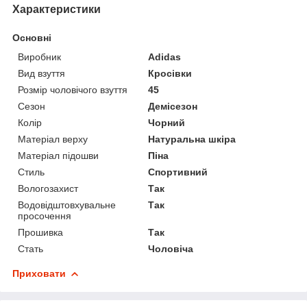
Характеристики
Основні
Виробник
Adidas
Вид взуття
Кросівки
Розмір чоловічого взуття
45
Сезон
Демісезон
Колір
Чорний
Матеріал верху
Натуральна шкіра
Матеріал підошви
Піна
Стиль
Спортивний
Вологозахист
Так
Водовідштовхувальне
Так
просочення
Прошивка
Так
Стать
Чоловіча
Приховати