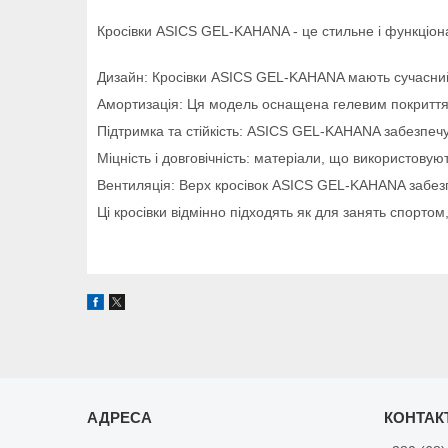
Кросівки ASICS GEL-KAHANA - це стильне і функціо
Дизайн: Кросівки ASICS GEL-KAHANA мають сучасний і
Амортизація: Ця модель оснащена гелевим покриттям 
Підтримка та стійкість: ASICS GEL-KAHANA забезпечує 
Міцність і довговічність: матеріали, що використовую
Вентиляція: Верх кросівок ASICS GEL-KAHANA забезп
Ці кросівки відмінно підходять як для занять спорто