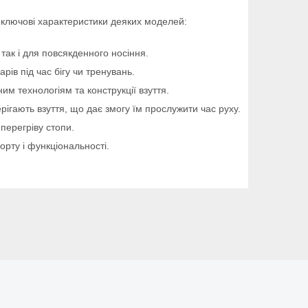
ь ключові характеристики деяких моделей:
ак і для повсякденного носіння.
в під час бігу чи тренувань.
им технологіям та конструкції взуття.
ерігають взуття, що дає змогу їм прослужити час руху.
перегріву стопи.
орту і функціональності.