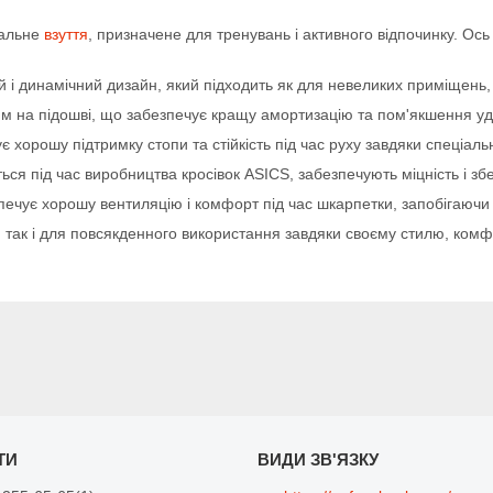
нальне
взуття
, призначене для тренувань і активного відпочинку. Ос
 динамічний дизайн, який підходить як для невеликих приміщень, т
на підошві, що забезпечує кращу амортизацію та пом'якшення ударі
хорошу підтримку стопи та стійкість під час руху завдяки спеціальн
ться під час виробництва кросівок ASICS, забезпечують міцність і зб
ечує хорошу вентиляцію і комфорт під час шкарпетки, запобігаючи 
м, так і для повсякденного використання завдяки своєму стилю, комф