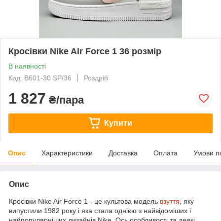
Кросівки Nike Air Force 1 36 розмір
В наявності
Код: B601-30 SP/36
Роздріб
1 827
₴/пара
Купити
Опис
Характеристики
Доставка
Оплата
Умови п
Опис
Кросівки Nike Air Force 1 - це культова модель
взуття
, яку
випустили 1982 року і яка стала однією з найвідоміших і
найпопулярніших дизайнів Nike. Ось особливості та деякі