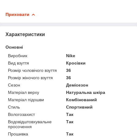
Приховати
Характеристики
Основні
Виробник
Nike
Вид взуття
Кросівки
Розмір чоловічого взуття
36
Розмір жіночого взуття
36
Сезон
Демісезон
Матеріал верху
Натуральна шкіра
Матеріал підошви
Комбінований
Стиль
Спортивний
Вологозахист
Так
Водовідштовхувальне
Так
просочення
Прошивка
Так