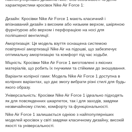
характеристики кросівок Nike Air Force 1:
Дизайн: Кросівки Nike Air Force 1 мають класичний і
впізнаваний дизайн з високим або низьким верхом, шкіряною
фурнітурою або верхом і перфорацією на носі для
поліпшеної вентиляції.
Амортизація: Ця модель взуття оснащена системою
повітряної амортизації Nike Air на підошві, що забезпечує
оптимальну амортизацію та комфорт під час ходьби.
Міцність: Кросівки Nike Air Force 1 виготовлені з якісних
матеріалів, що робить їх гнучкими та стійкими до зношування.
Варіанти колірної гами: Модель Nike Air Force 1 доступна в
колірних варіантах, що дає змогу вибрати різні стилі для будь-
якого образу.
Універсальність: Кросівки Nike Air Force 1 ідеально підходять
як для повсякденних шкарпеток, так і для заходів, завдяки
незвичайному стилю, комфорту та функціональності.
Nike Air Force 1 залишається однією з найпопулярніших
моделей кросівок у світі завдяки класичному дизайну, високій
якості та універсальності.