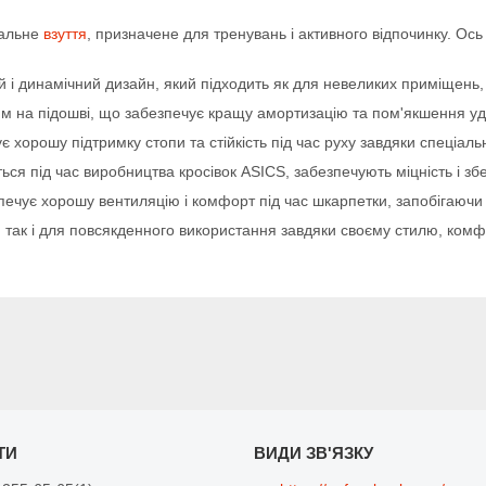
нальне
взуття
, призначене для тренувань і активного відпочинку. Ос
 динамічний дизайн, який підходить як для невеликих приміщень, т
на підошві, що забезпечує кращу амортизацію та пом'якшення ударі
хорошу підтримку стопи та стійкість під час руху завдяки спеціальн
ться під час виробництва кросівок ASICS, забезпечують міцність і зб
ечує хорошу вентиляцію і комфорт під час шкарпетки, запобігаючи 
м, так і для повсякденного використання завдяки своєму стилю, комф