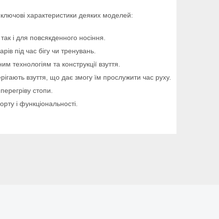
ь ключові характеристики деяких моделей:
ак і для повсякденного носіння.
в під час бігу чи тренувань.
им технологіям та конструкції взуття.
ерігають взуття, що дає змогу їм прослужити час руху.
перегріву стопи.
орту і функціональності.