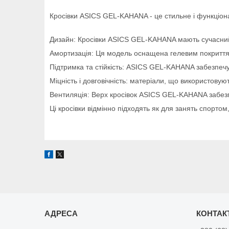
Кросівки ASICS GEL-KAHANA - це стильне і функціо
Дизайн: Кросівки ASICS GEL-KAHANA мають сучасний і
Амортизація: Ця модель оснащена гелевим покриттям 
Підтримка та стійкість: ASICS GEL-KAHANA забезпечує 
Міцність і довговічність: матеріали, що використовую
Вентиляція: Верх кросівок ASICS GEL-KAHANA забезп
Ці кросівки відмінно підходять як для занять спорто