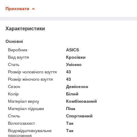
Приховати
Характеристики
Основні
Виробник
ASICS
Вид взуття
Кросівки
Стать
Унісекс
Розмір чоловічого взуття
43
Розмір жіночого взуття
43
Сезон
Демісезон
Колір
Білий
Матеріал верху
Комбінований
Матеріал підошви
Піна
Стиль
Спортивний
Вологозахист
Так
Водовідштовхувальне
Так
просочення