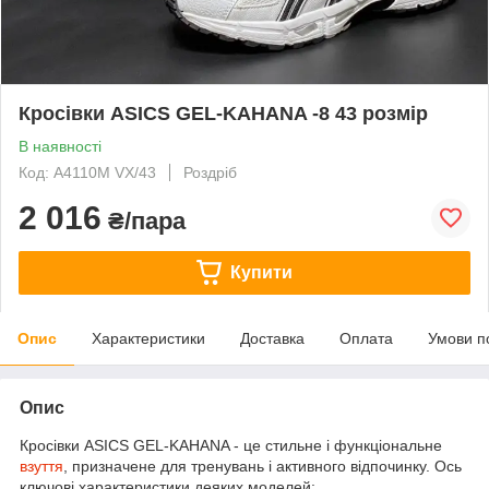
Кросівки ASICS GEL-KAHANA -8 43 розмір
В наявності
Код: A4110M VX/43
Роздріб
2 016
₴/пара
Купити
Опис
Характеристики
Доставка
Оплата
Умови п
Опис
Кросівки ASICS GEL-KAHANA - це стильне і функціональне
взуття
, призначене для тренувань і активного відпочинку. Ось
ключові характеристики деяких моделей: