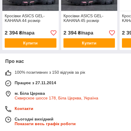
Кросівки ASICS GEL-
Кросівки ASICS GEL-
Крос
KAHANA 44 розмір
KAHANA 45 розмір
KAHA
2 394
2 394
2 3
₴/пара
₴/пара
Купити
Купити
Про нас
100% позитивних з 150 відгуків за рік
Працює з 27.11.2014
м. Біла Церква
Сквирское шоссе 178, Біла Церква, Україна
Контакти
Сьогодні вихідний
Показати весь графік роботи