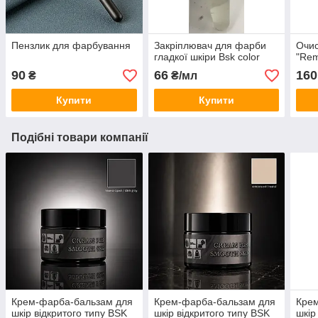
Пензлик для фарбування
Закріплювач для фарби
Очис
гладкої шкіри Bsk color
"Rem
90
66
160
₴
₴/мл
Купити
Купити
Подібні товари компанії
Крем-фарба-бальзам для
Крем-фарба-бальзам для
Кре
шкір відкритого типу BSK
шкір відкритого типу BSK
шкір