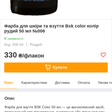
Фарба для шкіри та взуття Bsk color колір
рудий 50 мл №006
В наявності
Код: 006-50
Роздріб
330
₴/флакон
Купити
Опис
Характеристики
Доставка
Оплата
Умови п
Опис
Фарба для взуття BSK Color 50 мл — це високоякісний засіб,
призначений для відновлення, оновлення або зміни кольору