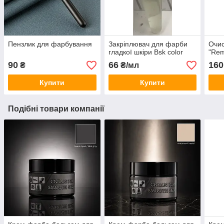
Пензлик для фарбування
Закріплювач для фарби
Очис
гладкої шкіри Bsk color
"Rem
90
66
160
₴
₴/мл
Купити
Купити
Подібні товари компанії