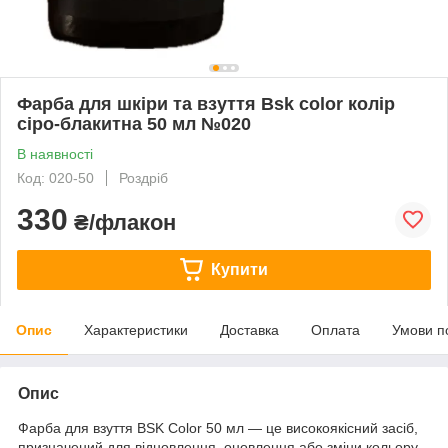
Фарба для шкіри та взуття Bsk color колір
сіро-блакитна 50 мл №020
В наявності
Код: 020-50
Роздріб
330
₴/флакон
Купити
Опис
Характеристики
Доставка
Оплата
Умови п
Опис
Фарба для взуття BSK Color 50 мл — це високоякісний засіб,
призначений для відновлення, оновлення або зміни кольору