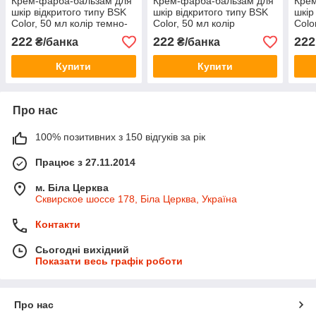
Крем-фарба-бальзам для
Крем-фарба-бальзам для
Кре
шкір відкритого типу BSK
шкір відкритого типу BSK
шкір
Color, 50 мл колір темно-
Color, 50 мл колір
Colo
сірий
нейтральний
кори
222
222
222
₴/банка
₴/банка
Купити
Купити
Про нас
100% позитивних з 150 відгуків за рік
Працює з 27.11.2014
м. Біла Церква
Сквирское шоссе 178, Біла Церква, Україна
Контакти
Сьогодні вихідний
Показати весь графік роботи
Про нас