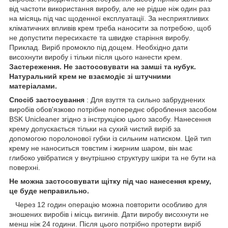
від частоти використання виробу, але не рідше ніж один раз
на місяць під час щоденної експлуатації. За несприятливих
кліматичних впливів крем треба наносити за потребою, щоб
не допустити пересихаєте та швидке старіння виробу.
Приклад. Виріб промокло під дощем. Необхідно дати
висохнути виробу і тільки після цього нанести крем.
Застереження. Не застосовувати на замші та нубук.
Натуральний крем не взаємодіє зі штучними
матеріалами.
Спосіб застосування
: Для взуття та сильно забруднених
виробів обов'язково потрібне попереднє оброблення засобом
BSK Unicleaner згідно з інструкцією цього засобу. Нанесення
крему допускається тільки на сухий чистий виріб за
допомогою поролонової губки із сильним натиском. Цей тип
крему не наноситься товстим і жирним шаром, він має
глибоко увібратися у внутрішню структуру шкіри та не бути на
поверхні.
Не можна застосовувати щітку під час нанесення крему,
це буде неправильно.
Через 12 годин операцію можна повторити особливо для
зношених виробів і місць вигинів. Дати виробу висохнути не
менш ніж 24 години. Після цього потрібно протерти виріб