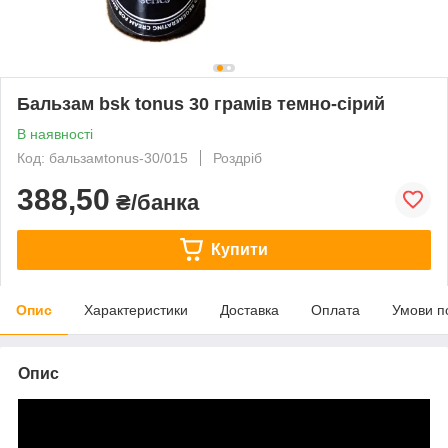
Бальзам bsk tonus 30 грамів темно-сірий
В наявності
Код: бальзамtonus-30/015
Роздріб
388,50
₴/банка
Купити
Опис
Характеристики
Доставка
Оплата
Умови п
Опис