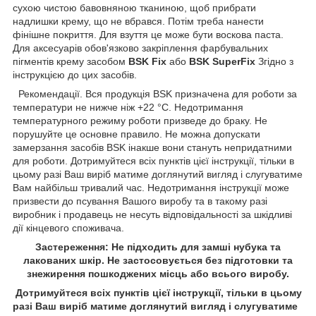
сухою чистою бавовняною тканиною, щоб прибрати
надлишки крему, що не вбрався. Потім треба нанести
фінішне покриття. Для взуття це може бути воскова паста.
Для аксесуарів обов'язково закріплення фарбувальних
пігментів крему засобом
BSK Fix
або
BSK SuperFix
Згідно з
інструкцією до цих засобів.
Рекомендації. Вся продукція BSK призначена для роботи за
температури не нижче ніж +22 °C. Недотримання
температурного режиму роботи призведе до браку. Не
порушуйте це основне правило. Не можна допускати
замерзання засобів BSK інакше вони стануть непридатними
для роботи. Дотримуйтеся всіх пунктів цієї інструкції, тільки в
цьому разі Ваш виріб матиме доглянутий вигляд і слугуватиме
Вам найбільш тривалий час. Недотримання інструкції може
призвести до псування Вашого виробу та в такому разі
виробник і продавець не несуть відповідальності за шкідливі
дії кінцевого споживача.
Застереження: Не підходить для замші нубука та
лакованих шкір. Не застосовується без підготовки та
знежирення пошкоджених місць або всього виробу.
Дотримуйтеся всіх пунктів цієї інструкції, тільки в цьому
разі Ваш виріб матиме доглянутий вигляд і слугуватиме