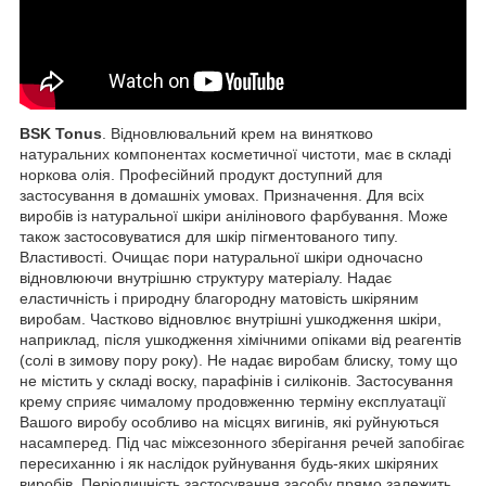
BSK Tonus
. Відновлювальний крем на винятково
натуральних компонентах косметичної чистоти, має в складі
норкова олія. Професійний продукт доступний для
застосування в домашніх умовах. Призначення. Для всіх
виробів із натуральної шкіри анілінового фарбування. Може
також застосовуватися для шкір пігментованого типу.
Властивості. Очищає пори натуральної шкіри одночасно
відновлюючи внутрішню структуру матеріалу. Надає
еластичність і природну благородну матовість шкіряним
виробам. Частково відновлює внутрішні ушкодження шкіри,
наприклад, після ушкодження хімічними опіками від реагентів
(солі в зимову пору року). Не надає виробам блиску, тому що
не містить у складі воску, парафінів і силіконів. Застосування
крему сприяє чималому продовженню терміну експлуатації
Вашого виробу особливо на місцях вигинів, які руйнуються
насамперед. Під час міжсезонного зберігання речей запобігає
пересиханню і як наслідок руйнування будь-яких шкіряних
виробів. Періодичність застосування засобу прямо залежить