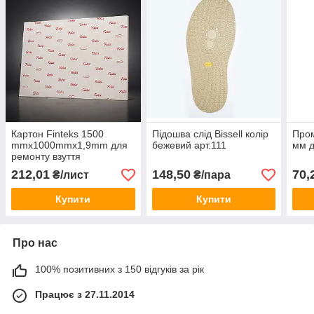
Картон Finteks 1500
Підошва слід Bissell колір
Пром
mmx1000mmx1,9mm для
бежевий арт.111
мм д
ремонту взуття
212,01
148,50
70,
₴/лист
₴/пара
Купити
Купити
Про нас
100% позитивних з 150 відгуків за рік
Працює з 27.11.2014