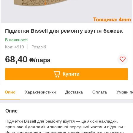
Підметки Bissell для ремонту взуття бежева
В наявності
Код: 4919
Роздріб
68,40
₴/пара
Купити
Опис
Характеристики
Доставка
Оплата
Умови п
Опис
Підметки Bissell для ремонту взуття — це якісні накладки,
призначені для заміни зношеної передньої частини підошви.
Вони допомагають продовжити термін служби вашого взуття,