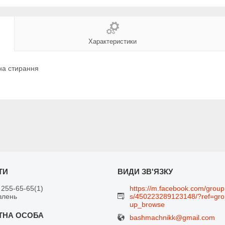
Характеристики
р на стирання
 255-65-65
1
https://m.facebook.com/group
влень
s/450223289123148/?ref=gro
up_browse
bashmachnikk@gmail.com