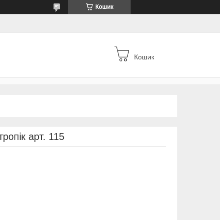
Кошик
Кошик
тропік арт. 115