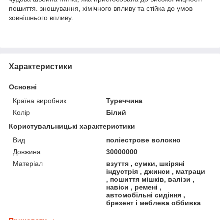
пошиття. зношування, хімічного впливу та стійка до умов
зовнішнього впливу.
Характеристики
Основні
Країна виробник
Туреччина
Колір
Білий
Користувальницькі характеристики
Вид
поліестрове волокно
Довжина
30000000
Матеріал
взуття , сумки, шкіряні
індустрія , джинси , матраци
, пошиття мішків, валізи ,
навіси , ремені ,
автомобільні сидіння ,
брезент і меблева оббивка