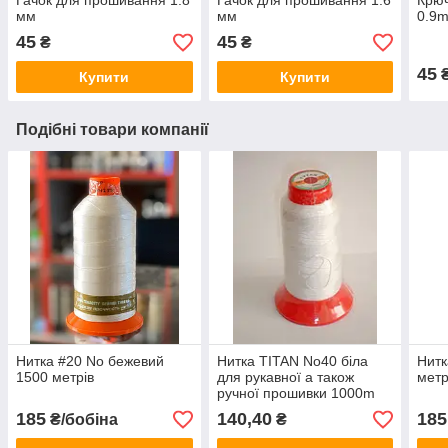
Гачок для прошивання 1.8
Гачок для прошивання 1.6
Крюч
мм
мм
0.9
45
45
₴
₴
45
Купити
Купити
Подібні товари компанії
Нитка #20 No бежевий
Нитка TITAN No40 біла
Нитк
1500 метрів
для рукавної а також
метр
ручної прошивки 1000m
185
140,40
185
₴/бобіна
₴