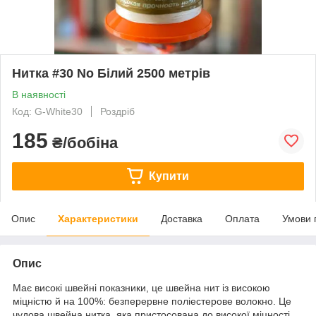
Нитка #30 No Білий 2500 метрів
В наявності
Код: G-White30
Роздріб
185
₴/бобіна
Купити
Опис
Характеристики
Доставка
Оплата
Умови 
Опис
Має високі швейні показники, це швейна нит із високою
міцністю й на 100%: безперервне поліестерове волокно. Це
чудова швейна нитка, яка пристосована до високої міцності