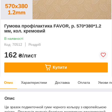
Гумова профілактика FAVOR, р. 570*380*1.2
мм, кол. кремовий
В наявності
Код: 70512
Роздріб
162
₴/лист
Купити
Опис
Характеристики
Доставка
Оплата
Умови п
Опис
Це зразок подметочной гуми чорного кольору з європейською
якістю . Продукція володіє безліччю позитивних властивостей.