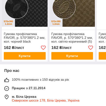
Гумова профілактика
Гумова профілактика
Гумо
FAVOR, р. 570*380*1.2 мм,
FAVOR, р. 570*380*1.2 мм,
FAVO
кол. чорний black
кол. світло-коричневий (5)
кол.
khaki
162
162
162
₴/лист
₴/лист
Купити
Купити
Про нас
100% позитивних з 150 відгуків за рік
Працює з 27.11.2014
м. Біла Церква
Сквирское шоссе 178, Біла Церква, Україна