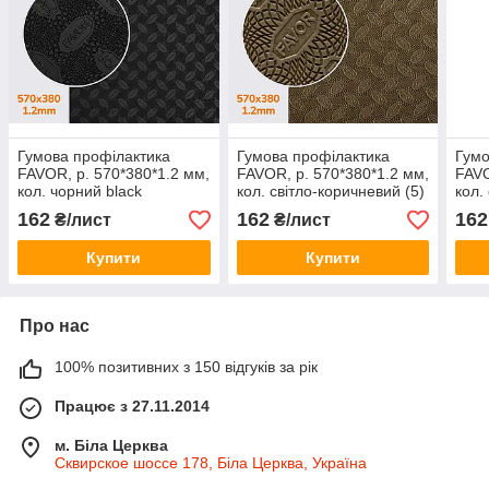
Гумова профілактика
Гумова профілактика
Гумо
FAVOR, р. 570*380*1.2 мм,
FAVOR, р. 570*380*1.2 мм,
FAVO
кол. чорний black
кол. світло-коричневий (5)
кол.
khaki
162
162
162
₴/лист
₴/лист
Купити
Купити
Про нас
100% позитивних з 150 відгуків за рік
Працює з 27.11.2014
м. Біла Церква
Сквирское шоссе 178, Біла Церква, Україна