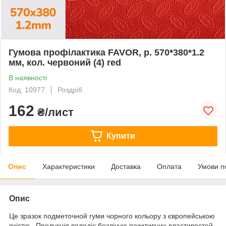
Гумова профілактика FAVOR, р. 570*380*1.2
мм, кол. червоний (4) red
В наявності
Код: 10977
Роздріб
162
₴/лист
Купити
Опис
Характеристики
Доставка
Оплата
Умови п
Опис
Це зразок подметочной гуми чорного кольору з європейською
якістю . Продукція володіє безліччю позитивних властивостей.