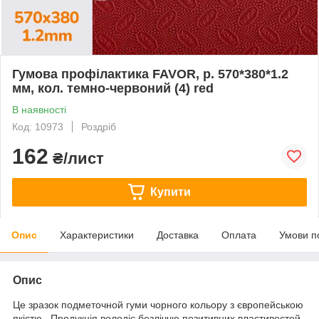
Гумова профілактика FAVOR, р. 570*380*1.2
мм, кол. темно-червоний (4) red
В наявності
Код: 10973
Роздріб
162
₴/лист
Купити
Опис
Характеристики
Доставка
Оплата
Умови п
Опис
Це зразок подметочной гуми чорного кольору з європейською
якістю . Продукція володіє безліччю позитивних властивостей.