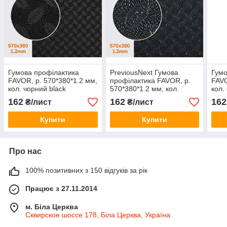
Гумова профілактика
PreviousNext Гумова
Гумо
FAVOR, р. 570*380*1.2 мм,
профілактика FAVOR, р.
FAVO
кол. чорний black
570*380*1.2 мм, кол.
кол.
темно-сірий dark grey
khak
162
162
162
₴/лист
₴/лист
Купити
Купити
Про нас
100% позитивних з 150 відгуків за рік
Працює з 27.11.2014
м. Біла Церква
Сквирское шоссе 178, Біла Церква, Україна