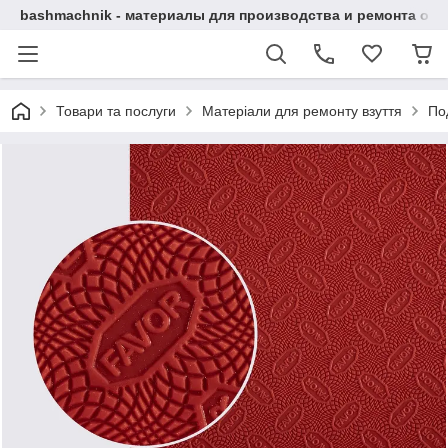
bashmachnik - материалы для производства и ремонта об
Товари та послуги
Матеріали для ремонту взуття
По