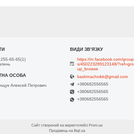
 255-65-65
1
https://m.facebook.com/group
влень
s/450223289123148/?ref=gro
up_browse
bashmachnikk@gmail.com
+380682556565
щук Алексей Петрович
+380682556565
+380682556565
Сайт створений на маркетплейсі
Prom.ua
Продавець на Bigl.ua