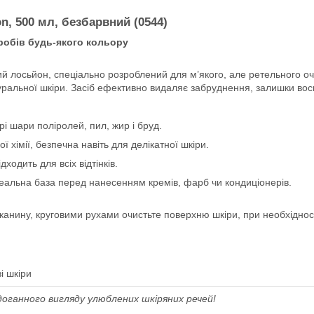
n, 500 мл, безбарвний (0544)
робів будь-якого кольору
ий лосьйон, спеціально розроблений для м’якого, але ретельного оч
атуральної шкіри. Засіб ефективно видаляє забруднення, залишки вос
рі шари поліролей, пил, жир і бруд.
ї хімії, безпечна навіть для делікатної шкіри.
дходить для всіх відтінків.
еальна база перед нанесенням кремів, фарб чи кондиціонерів.
 тканину, круговими рухами очистьте поверхню шкіри, при необхідно
зі шкіри
здоганного вигляду улюблених шкіряних речей!