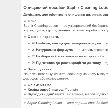
Очищаючий лосьйон Saphir Cleaning Lotio
Делікатне, але ефективне очищення шкіряних ви
🔸
Опис:
Saphir Cleaning Lotion — це універсальний безбарвн
взуття, сумок, курток, ременів та інших виробів із н
🔸
Основні переваги:
🧼
Глибоке, але щадне очищення
– усуває ста
🌿
Натуральна формула
– не містить агресивно
🎨
Безбарвний
– не впливає на колір виробу, пі
🛠️
Підготовка до реставрації чи догляду
– ід
🔸
Застосування:
Нанесіть невелику кількість лосьйону на чисту м’яку
доглядом або поліруванням.
🔸
Обʼєм:
500 мл
🔸
Країна виробництва:
Франція
🔸
Підходить для:
взуття, аксесуарів, меблів, одягу 
✨
Saphir Cleaning Lotion — ваш перший крок до бе