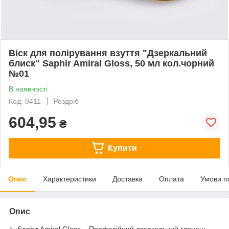
Віск для полірування взуття "Дзеркальний
блиск" Saphir Amiral Gloss, 50 мл кол.чорний
№01
В наявності
Код: 0411
Роздріб
604,95
₴
Купити
Опис
Характеристики
Доставка
Оплата
Умови п
Опис
✨ Saphir Amiral Gloss – Професійний дзеркальний глянець