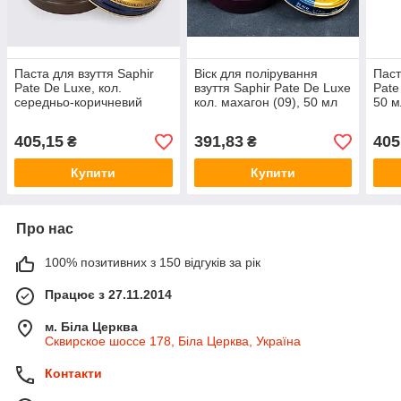
Паста для взуття Saphir
Віск для полірування
Паст
Pate De Luxe, кол.
взуття Saphir Pate De Luxe
Pate
середньо-коричневий
кол. махагон (09), 50 мл
50 м
(37), 50 мл (0002)
(0002)
405,15
391,83
405
₴
₴
Купити
Купити
Про нас
100% позитивних з 150 відгуків за рік
Працює з 27.11.2014
м. Біла Церква
Сквирское шоссе 178, Біла Церква, Україна
Контакти