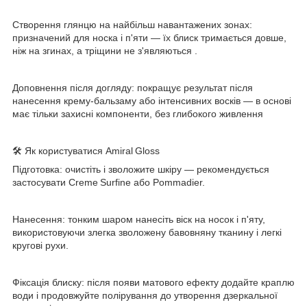
Створення глянцю на найбільш навантажених зонах:
призначений для носка і п'яти — їх блиск тримається довше,
ніж на згинах, а тріщини не з'являються .
Доповнення після догляду: покращує результат після
нанесення крему-бальзаму або інтенсивних восків — в основі
має тільки захисні компоненти, без глибокого живлення
🛠 Як користуватися Amiral Gloss
Підготовка: очистіть і зволожите шкіру — рекомендується
застосувати Cremе Surfine або Pommadier.
Нанесення: тонким шаром нанесіть віск на носок і п'яту,
використовуючи злегка зволожену бавовняну тканину і легкі
кругові рухи.
Фіксація блиску: після появи матового ефекту додайте краплю
води і продовжуйте полірування до утворення дзеркальної