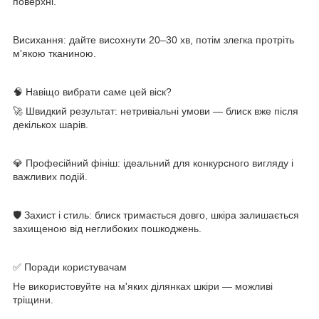
поверхні.
Висихання: дайте висохнути 20–30 хв, потім злегка протріть
м'якою тканиною.
🧠 Навіщо вибрати саме цей віск?
🚀 Швидкий результат: нетривіальні умови — блиск вже після
декількох шарів.
💎 Професійний фініш: ідеальний для конкурсного вигляду і
важливих подій.
🛡 Захист і стиль: блиск тримається довго, шкіра залишається
захищеною від неглибоких пошкоджень.
✅ Поради користувачам
Не використовуйте на м'яких ділянках шкіри — можливі
тріщини.