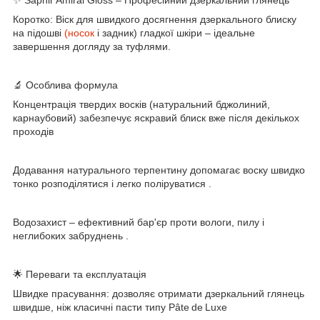
Коротко: Віск для швидкого досягнення дзеркального блиску
на підошві
(носок
і задник) гладкої шкіри – ідеальне
завершення догляду за туфлями.
🔬 Особлива формула
Концентрація твердих восків (натуральний бджолиний,
карнаубовий) забезпечує яскравий блиск вже після декількох
проходів
Додавання натурального терпентину допомагає воску швидко
тонко розподілятися і легко поліруватися .
Водозахист – ефективний бар'єр проти вологи, пилу і
неглибоких забруднень .
🌟 Переваги та експлуатація
Швидке прасування: дозволяє отримати дзеркальний глянець
швидше, ніж класичні пасти типу Pâte de Luxe