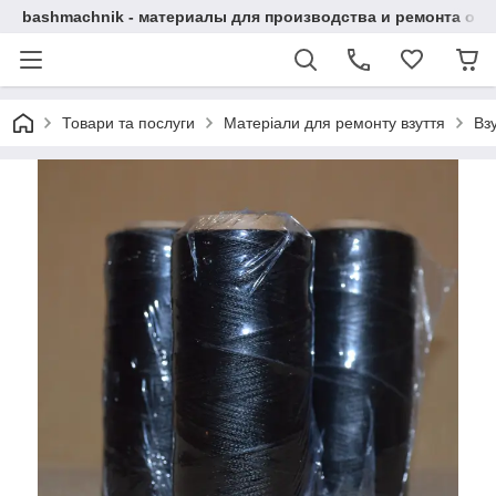
bashmachnik - материалы для производства и ремонта об
Товари та послуги
Матеріали для ремонту взуття
Взу