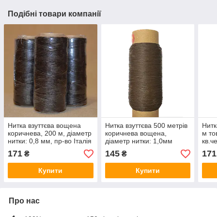
Подібні товари компанії
Нитка взуттєва вощена
Нитка взуттєва 500 метрів
Нитк
коричнева, 200 м, діаметр
коричнева вощена,
м то
нитки: 0,8 мм, пр-во Італія
діаметр нитки: 1,0мм
кв.ч
171
145
171
₴
₴
Купити
Купити
Про нас