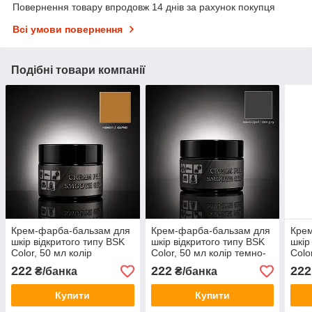
Повернення товару впродовж 14 днів за рахунок покупця
Всі умови повернення
Подібні товари компанії
Крем-фарба-бальзам для
Крем-фарба-бальзам для
Кре
шкір відкритого типу BSK
шкір відкритого типу BSK
шкір
Color, 50 мл колір
Color, 50 мл колір темно-
Colo
верблюд
сірий
ней
222
222
222
₴/банка
₴/банка
Купити
Купити