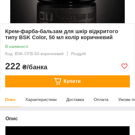
Крем-фарба-бальзам для шкір відкритого
типу BSK Color, 50 мл колір коричневий
В наявності
Код: BSK-CFB-50-коричневий
Роздріб
222
₴/банка
Купити
Опис
Характеристики
Доставка
Оплата
Умови п
Опис