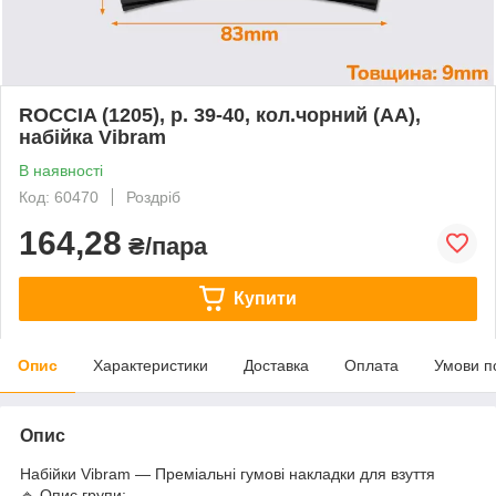
ROCCIA (1205), р. 39-40, кол.чорний (АА),
набійка Vibram
В наявності
Код: 60470
Роздріб
164,28
₴/пара
Купити
Опис
Характеристики
Доставка
Оплата
Умови п
Опис
Набійки Vibram — Преміальні гумові накладки для взуття
🔹 Опис групи: