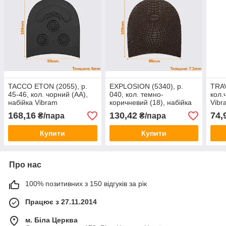
TACCO ETON (2055), р.
EXPLOSION (5340), р.
TRAV
45-46, кол. чорний (АА),
040, кол. темно-
кол.
набійка Vibram
коричневий (18), набійка
Vibr
гумова Vibram
168,16
130,42
74,
₴/пара
₴/пара
Купити
Купити
Про нас
100% позитивних з 150 відгуків за рік
Працює з 27.11.2014
м. Біла Церква