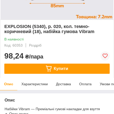
EXPLOSION (5340), р. 020, кол. темно-
коричневий (18), набійка гумова Vibram
В наявності
Код: 60353
Роздріб
98,24
₴/пара
Купити
Опис
Характеристики
Доставка
Оплата
Умови п
Опис
Набійки Vibram — Преміальні гумові накладки для взуття
🔹 Опис групи: