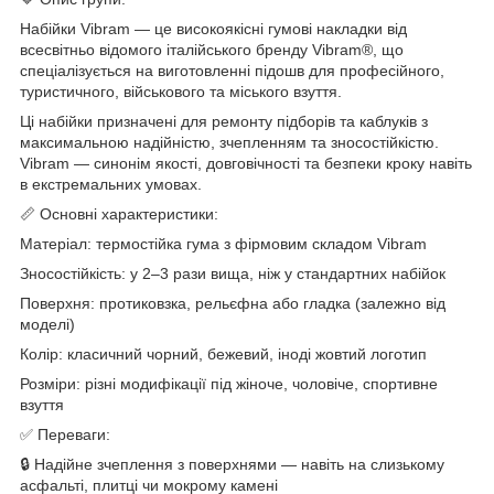
Набійки Vibram — це високоякісні гумові накладки від
всесвітньо відомого італійського бренду Vibram®, що
спеціалізується на виготовленні підошв для професійного,
туристичного, військового та міського взуття.
Ці набійки призначені для ремонту підборів та каблуків з
максимальною надійністю, зчепленням та зносостійкістю.
Vibram — синонім якості, довговічності та безпеки кроку навіть
в екстремальних умовах.
📏 Основні характеристики:
Матеріал: термостійка гума з фірмовим складом Vibram
Зносостійкість: у 2–3 рази вища, ніж у стандартних набійок
Поверхня: протиковзка, рельєфна або гладка (залежно від
моделі)
Колір: класичний чорний, бежевий, іноді жовтий логотип
Розміри: різні модифікації під жіноче, чоловіче, спортивне
взуття
✅ Переваги:
🔒 Надійне зчеплення з поверхнями — навіть на слизькому
асфальті, плитці чи мокрому камені