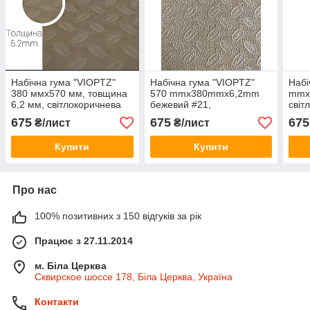
Набічна гума "VIOPTZ"
Набічна гума "VIOPTZ"
Набі
380 ммх570 мм, товщина
570 mmx380mmx6,2mm
mmx
6,2 мм, світлокоричнева
бежевий #21,
світ
Преміумкласу
675
675
675
₴/лист
₴/лист
Купити
Купити
Про нас
100% позитивних з 150 відгуків за рік
Працює з 27.11.2014
м. Біла Церква
Сквирское шоссе 178, Біла Церква, Україна
Контакти