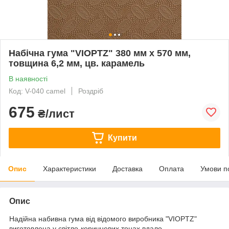
Набічна гума "VIOPTZ" 380 мм х 570 мм,
товщина 6,2 мм, цв. карамель
В наявності
Код: V-040 camel
Роздріб
675
₴/лист
Купити
Опис
Характеристики
Доставка
Оплата
Умови п
Опис
Надійна набивна гума від відомого виробника "VIOPTZ"
виготовлена у світло-коричневих тонах вдало