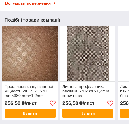
Всі умови повернення
Подібні товари компанії
Профілактика підвищеної
Листова профілактика
Лист
міцності "VIOPTZ" 570
bskItalia 570x380x1,2mm
bskI
mm×380 mm×1.2mm
коричнева
біла
світло-коричневий
256,50
256,50
256
₴/лист
₴/лист
Купити
Купити