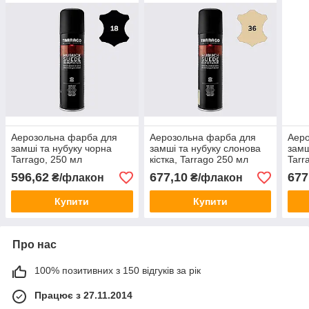
Аерозольна фарба для
Аерозольна фарба для
Аер
замші та нубуку чорна
замші та нубуку слонова
замш
Tarrago, 250 мл
кістка, Tarrago 250 мл
Tarr
596,62
677,10
677
₴/флакон
₴/флакон
Купити
Купити
Про нас
100% позитивних з 150 відгуків за рік
Працює з 27.11.2014