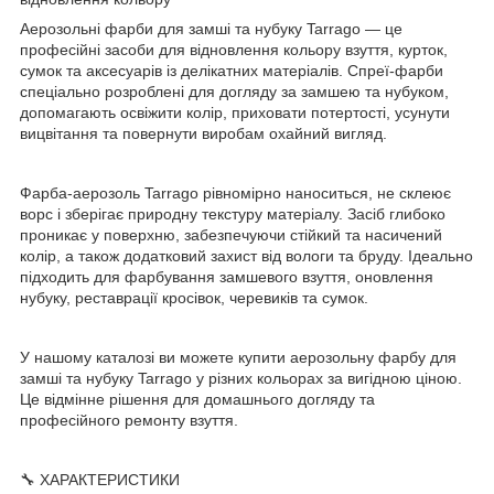
Аерозольні фарби для замші та нубуку Tarrago — це
професійні засоби для відновлення кольору взуття, курток,
сумок та аксесуарів із делікатних матеріалів. Спреї-фарби
спеціально розроблені для догляду за замшею та нубуком,
допомагають освіжити колір, приховати потертості, усунути
вицвітання та повернути виробам охайний вигляд.
Фарба-аерозоль Tarrago рівномірно наноситься, не склеює
ворс і зберігає природну текстуру матеріалу. Засіб глибоко
проникає у поверхню, забезпечуючи стійкий та насичений
колір, а також додатковий захист від вологи та бруду. Ідеально
підходить для фарбування замшевого взуття, оновлення
нубуку, реставрації кросівок, черевиків та сумок.
У нашому каталозі ви можете купити аерозольну фарбу для
замші та нубуку Tarrago у різних кольорах за вигідною ціною.
Це відмінне рішення для домашнього догляду та
професійного ремонту взуття.
🔧 ХАРАКТЕРИСТИКИ