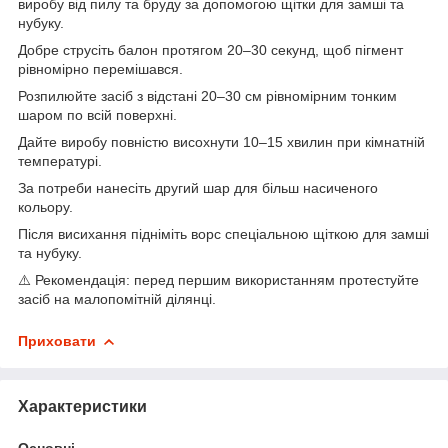
виробу від пилу та бруду за допомогою щітки для замші та
нубуку.
Добре струсіть балон протягом 20–30 секунд, щоб пігмент
рівномірно перемішався.
Розпилюйте засіб з відстані 20–30 см рівномірним тонким
шаром по всій поверхні.
Дайте виробу повністю висохнути 10–15 хвилин при кімнатній
температурі.
За потреби нанесіть другий шар для більш насиченого
кольору.
Після висихання підніміть ворс спеціальною щіткою для замші
та нубуку.
⚠️ Рекомендація: перед першим використанням протестуйте
засіб на малопомітній ділянці.
Приховати
Характеристики
Основні