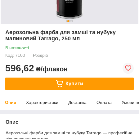
Аерозольна фарба для замші та нубуку
малиновий Tarrago, 250 мл
В наявності
Код: 7100
Роздріб
596,62
₴/флакон
Купити
Опис
Характеристики
Доставка
Оплата
Умови п
Опис
Аерозольні фарби для замші та нубуку Tarrago — професійне
відновлення кольору