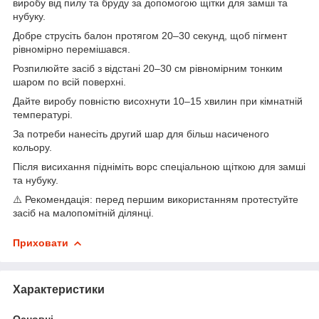
виробу від пилу та бруду за допомогою щітки для замші та
нубуку.
Добре струсіть балон протягом 20–30 секунд, щоб пігмент
рівномірно перемішався.
Розпилюйте засіб з відстані 20–30 см рівномірним тонким
шаром по всій поверхні.
Дайте виробу повністю висохнути 10–15 хвилин при кімнатній
температурі.
За потреби нанесіть другий шар для більш насиченого
кольору.
Після висихання підніміть ворс спеціальною щіткою для замші
та нубуку.
⚠️ Рекомендація: перед першим використанням протестуйте
засіб на малопомітній ділянці.
Приховати
Характеристики
Основні