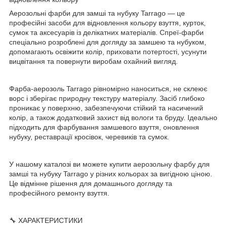
Аерозольні фарби для замші та нубуку Tarrago — це
професійні засоби для відновлення кольору взуття, курток,
сумок та аксесуарів із делікатних матеріалів. Спреї-фарби
спеціально розроблені для догляду за замшею та нубуком,
допомагають освіжити колір, приховати потертості, усунути
вицвітання та повернути виробам охайний вигляд.
Фарба-аерозоль Tarrago рівномірно наноситься, не склеює
ворс і зберігає природну текстуру матеріалу. Засіб глибоко
проникає у поверхню, забезпечуючи стійкий та насичений
колір, а також додатковий захист від вологи та бруду. Ідеально
підходить для фарбування замшевого взуття, оновлення
нубуку, реставрації кросівок, черевиків та сумок.
У нашому каталозі ви можете купити аерозольну фарбу для
замші та нубуку Tarrago у різних кольорах за вигідною ціною.
Це відмінне рішення для домашнього догляду та
професійного ремонту взуття.
🔧 ХАРАКТЕРИСТИКИ