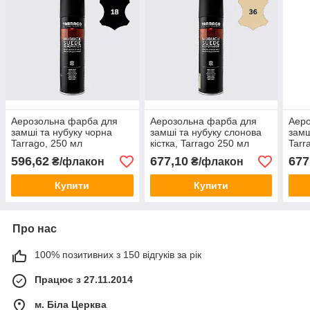
Аерозольна фарба для
Аерозольна фарба для
Аер
замші та нубуку чорна
замші та нубуку слонова
замш
Tarrago, 250 мл
кістка, Tarrago 250 мл
Tarr
596,62
677,10
677
₴/флакон
₴/флакон
Купити
Купити
Про нас
100% позитивних з 150 відгуків за рік
Працює з 27.11.2014
м. Біла Церква