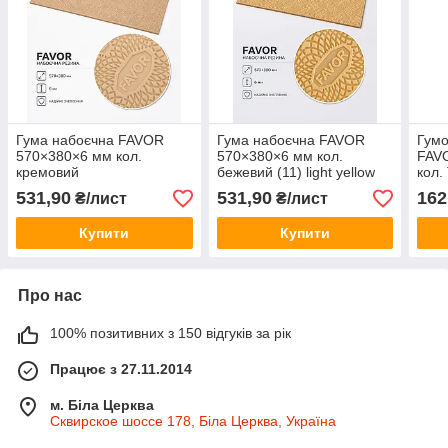
Гума набоєчна FAVOR
Гума набоєчна FAVOR
Гумо
570×380×6 мм кол.
570×380×6 мм кол.
FAVO
кремовий
бежевий (11) light yellow
кол.
531,90
531,90
162
₴/лист
₴/лист
Купити
Купити
Про нас
100% позитивних з 150 відгуків за рік
Працює з 27.11.2014
м. Біла Церква
Сквирское шоссе 178, Біла Церква, Україна