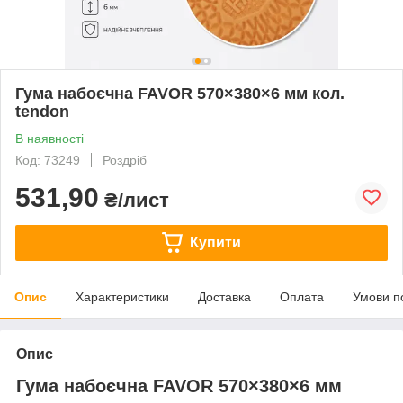
Гума набоєчна FAVOR 570×380×6 мм кол.
tendon
В наявності
Код: 73249
Роздріб
531,90
₴/лист
Купити
Опис
Характеристики
Доставка
Оплата
Умови п
Опис
Гума набоєчна FAVOR 570×380×6 мм