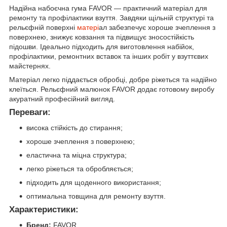
Надійна набоєчна гума FAVOR — практичний матеріал для
ремонту та профілактики взуття. Завдяки щільній структурі та
рельєфній поверхні
матері
ал забезпечує хороше зчеплення з
поверхнею, знижує ковзання та підвищує зносостійкість
підошви. Ідеально підходить для виготовлення набійок,
профілактики, ремонтних вставок та інших робіт у взуттєвих
майстернях.
Матеріал легко піддається обробці, добре ріжеться та надійно
клеїться. Рельєфний малюнок FAVOR додає готовому виробу
акуратний професійний вигляд.
Переваги:
висока стійкість до стирання;
хороше зчеплення з поверхнею;
еластична та міцна структура;
легко ріжеться та обробляється;
підходить для щоденного використання;
оптимальна товщина для ремонту взуття.
Характеристики:
Бренд:
FAVOR