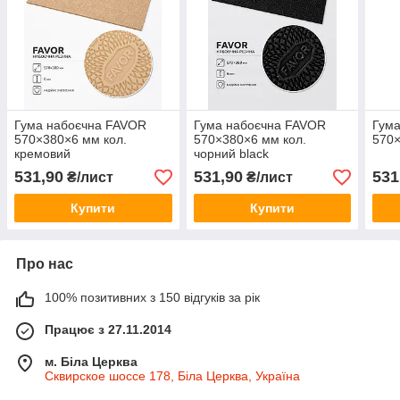
Гума набоєчна FAVOR
Гума набоєчна FAVOR
Гум
570×380×6 мм кол.
570×380×6 мм кол.
570×
кремовий
чорний black
531,90
531,90
531
₴/лист
₴/лист
Купити
Купити
Про нас
100% позитивних з 150 відгуків за рік
Працює з 27.11.2014
м. Біла Церква
Сквирское шоссе 178, Біла Церква, Україна