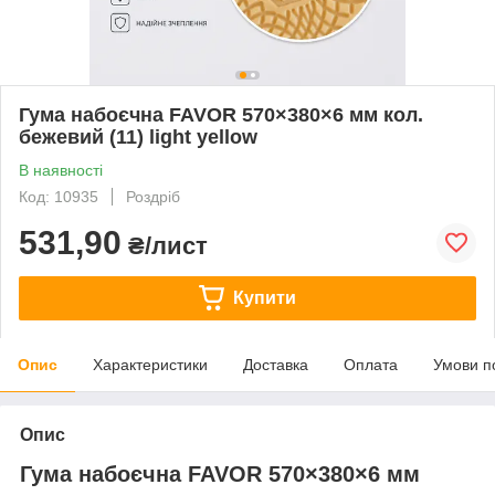
Гума набоєчна FAVOR 570×380×6 мм кол.
бежевий (11) light yellow
В наявності
Код: 10935
Роздріб
531,90
₴/лист
Купити
Опис
Характеристики
Доставка
Оплата
Умови п
Опис
Гума набоєчна FAVOR 570×380×6 мм