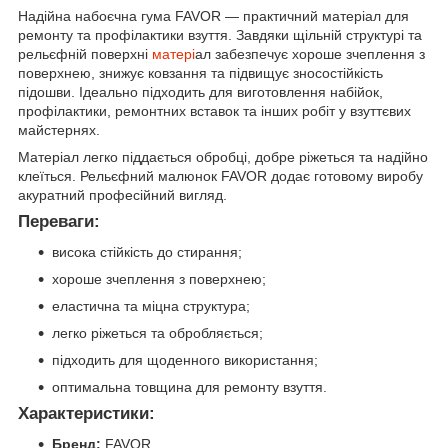
Надійна набоєчна гума FAVOR — практичний матеріал для
ремонту та профілактики взуття. Завдяки щільній структурі та
рельєфній поверхні
матері
ал забезпечує хороше зчеплення з
поверхнею, знижує ковзання та підвищує зносостійкість
підошви. Ідеально підходить для виготовлення набійок,
профілактики, ремонтних вставок та інших робіт у взуттєвих
майстернях.
Матеріал легко піддається обробці, добре ріжеться та надійно
клеїться. Рельєфний малюнок FAVOR додає готовому виробу
акуратний професійний вигляд.
Переваги:
висока стійкість до стирання;
хороше зчеплення з поверхнею;
еластична та міцна структура;
легко ріжеться та обробляється;
підходить для щоденного використання;
оптимальна товщина для ремонту взуття.
Характеристики:
Бренд:
FAVOR