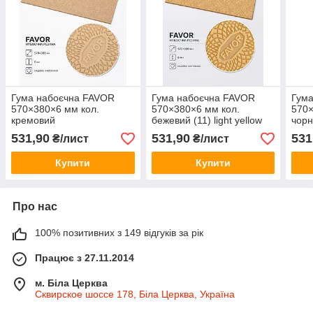
Гума набоєчна FAVOR
Гума набоєчна FAVOR
Гум
570×380×6 мм кол.
570×380×6 мм кол.
570×
кремовий
бежевий (11) light yellow
чорн
531,90
531,90
531
₴/лист
₴/лист
Купити
Купити
Про нас
100% позитивних з 149 відгуків за рік
Працює з 27.11.2014
м. Біла Церква
Сквирское шоссе 178, Біла Церква, Україна