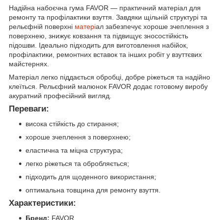
Надійна набоєчна гума FAVOR — практичний матеріал для
ремонту та профілактики взуття. Завдяки щільній структурі та
рельєфній поверхні
матері
ал забезпечує хороше зчеплення з
поверхнею, знижує ковзання та підвищує зносостійкість
підошви. Ідеально підходить для виготовлення набійок,
профілактики, ремонтних вставок та інших робіт у взуттєвих
майстернях.
Матеріал легко піддається обробці, добре ріжеться та надійно
клеїться. Рельєфний малюнок FAVOR додає готовому виробу
акуратний професійний вигляд.
Переваги:
висока стійкість до стирання;
хороше зчеплення з поверхнею;
еластична та міцна структура;
легко ріжеться та обробляється;
підходить для щоденного використання;
оптимальна товщина для ремонту взуття.
Характеристики:
Бренд:
FAVOR