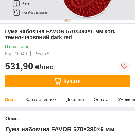
Гума набоєчна FAVOR 570×380×6 мм кол.
темно-червоний dark red
В наявності
Код: 10949
Роздріб
531,90
₴/лист
Купити
Опис
Характеристики
Доставка
Оплата
Умови п
Опис
Гума набоєчна FAVOR 570×380×6 мм