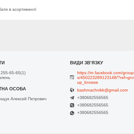
ати в асортименті
 255-65-65
1
https://m.facebook.com/group
влень
s/450223289123148/?ref=gro
up_browse
bashmachnikk@gmail.com
+380682556565
щук Алексей Петрович
+380682556565
+380682556565