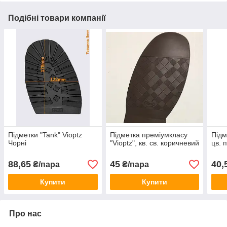
Подібні товари компанії
Підметки "Tank" Vioptz
Підметка преміумкласу
Підм
Чорні
"Vioptz", кв. св. коричневий
цв. 
88,65
45
40,
₴/пара
₴/пара
Купити
Купити
Про нас