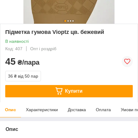
Підметка гумова Vioptz цв. бежевий
В наявності
Код: 407
Опт і роздріб
45
₴/пара
36 ₴
від 50 пар
Купити
Опис
Характеристики
Доставка
Оплата
Умови п
Опис