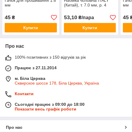
Гачок для прошивання 1.8
Набійка чоловіча ITALY
Гачо
мм
(Китай), т. 7.0 мм, р. 4
мм
45
53,10
45
₴
₴/пара
Купити
Купити
Про нас
100% позитивних з 150 відгуків за рік
Працює з 27.11.2014
м. Біла Церква
Сквирское шоссе 178, Біла Церква, Україна
Контакти
Сьогодні працює з 09:00 до 18:00
Показати весь графік роботи
Про нас