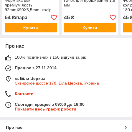
Формівка bsk
Гачок для прошивання 1.8
Форм
преміум'якість
мм
колі
92mmX90X6,5mm, колір
180
#75темний-карамель
54
45
45
₴/пара
₴
₴
Купити
Купити
Про нас
100% позитивних з 150 відгуків за рік
Працює з 27.11.2014
м. Біла Церква
Сквирское шоссе 178, Біла Церква, Україна
Контакти
Сьогодні працює з 09:00 до 18:00
Показати весь графік роботи
Про нас