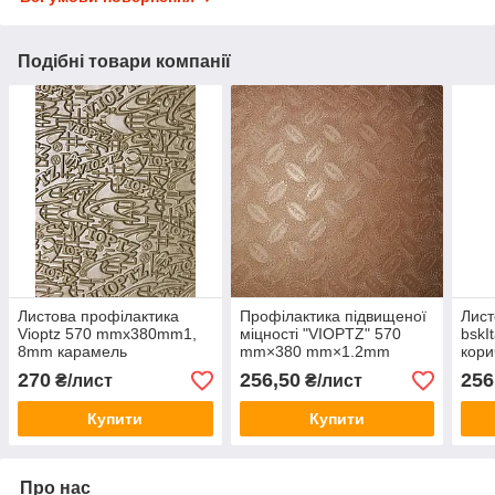
Подібні товари компанії
Листова профілактика
Профілактика підвищеної
Лист
Vioptz 570 mmx380mm1,
міцності "VIOPTZ" 570
bskI
8mm карамель
mm×380 mm×1.2mm
кори
світло-коричневий
270
256,50
256
₴/лист
₴/лист
Купити
Купити
Про нас