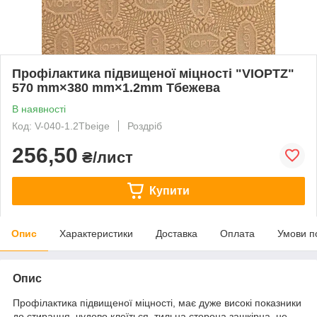
Профілактика підвищеної міцності "VIOPTZ"
570 mm×380 mm×1.2mm Tбежева
В наявності
Код: V-040-1.2Tbeige
Роздріб
256,50
₴/лист
Купити
Опис
Характеристики
Доставка
Оплата
Умови п
Опис
Профілактика підвищеної міцності, має дуже високі показники
до стирання, чудово клеїться, тильна сторона зашкірна, не