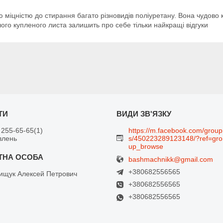
міцністю до стирання багато різновидів поліуретану. Вона чудово кл
ого купленого листа залишить про себе тільки найкращі відгуки
 255-65-65
1
https://m.facebook.com/group
влень
s/450223289123148/?ref=gro
up_browse
bashmachnikk@gmail.com
+380682556565
щук Алексей Петрович
+380682556565
+380682556565