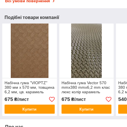
Всі умови повернення
Подібні товари компанії
Набічна гума "VIOPTZ"
Набічна гума Vector 570
Набі
380 мм х 570 мм, товщина
mmx380 mmx6,2 mm клас
380 
6,2 мм, цв. карамель
люкс колір карамель
6,2 
675
675
540
₴/лист
₴/лист
Купити
Купити
Про нас