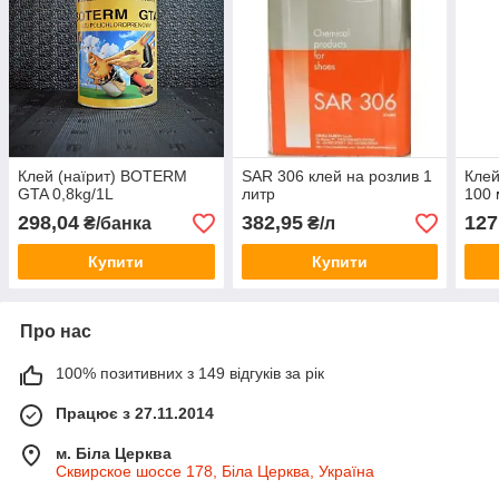
Клей (наїрит) BOTERM
SAR 306 клей на розлив 1
Клей
GTA 0,8kg/1L
литр
100 
298,04
382,95
127
₴/банка
₴/л
Купити
Купити
Про нас
100% позитивних з 149 відгуків за рік
Працює з 27.11.2014
м. Біла Церква
Сквирское шоссе 178, Біла Церква, Україна