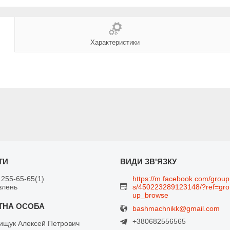
Характеристики
 255-65-65
1
https://m.facebook.com/group
влень
s/450223289123148/?ref=gro
up_browse
bashmachnikk@gmail.com
+380682556565
щук Алексей Петрович