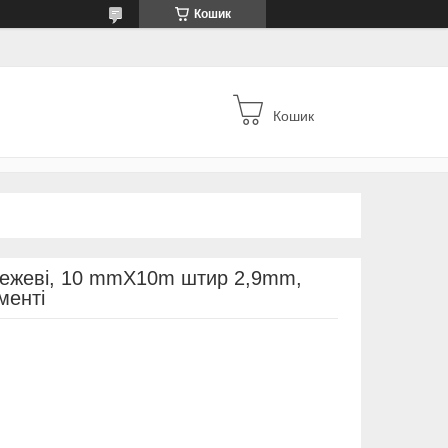
Кошик
Кошик
 бежеві, 10 mmX10m штир 2,9mm,
менті