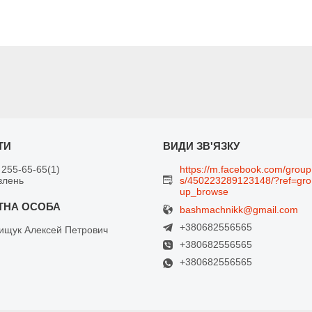
 255-65-65
1
https://m.facebook.com/group
влень
s/450223289123148/?ref=gro
up_browse
bashmachnikk@gmail.com
+380682556565
щук Алексей Петрович
+380682556565
+380682556565