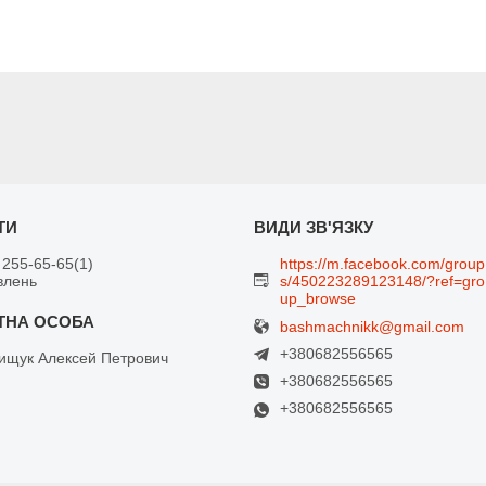
 255-65-65
1
https://m.facebook.com/group
влень
s/450223289123148/?ref=gro
up_browse
bashmachnikk@gmail.com
+380682556565
щук Алексей Петрович
+380682556565
+380682556565