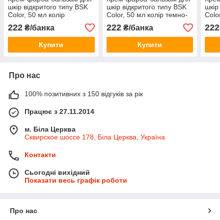
шкір відкритого типу BSK
шкір відкритого типу BSK
шкір
Color, 50 мл колір
Color, 50 мл колір темно-
Colo
верблюд
сірий
ней
222
222
222
₴/банка
₴/банка
Купити
Купити
Про нас
100% позитивних з 150 відгуків за рік
Працює з 27.11.2014
м. Біла Церква
Сквирское шоссе 178, Біла Церква, Україна
Контакти
Сьогодні вихідний
Показати весь графік роботи
Про нас