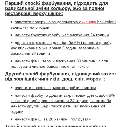
Перший спосіб фарбування, підходить для
радикальної зміни кольору, або за повної
реставрації верху шкіри:
очистити поверхню за допомогою
очисника
bsk-color
і
залишити на 6 годин
нанести ґрунтову фарбу, час висихання 24 години
додати закріплювач для фарби 5% і нанести фарбу
час висихання між шарами 6 годин, завершене
висихання 24 години
нанести фініш термін висихання 30 хвилин і після
полірувати чистою бавовняною ганчіркою
Другий спосіб фарбування, підвищений захист
від зовнішніх чинників, дощ, сніг, мороз :
очистити поверхню, можна пройти спиртом
нанести фарбу та додати закріплювач для фарби 5%
кількості фарби, час висихання 24 години, за потреби
нанести другий шар і також дати час висихання 24
години
нанести фініш, за 20 хвилин і полірувати
Третій спосіб під час оновлення виробу та