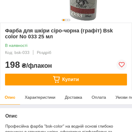
Фарба для шкіри сіро-чорна (графіт) Bsk
color No 033 25 мл
В наявності
Код: bsk-033
Роздріб
198
₴/флакон
Купити
Опис
Характеристики
Доставка
Оплата
Умови п
Опис
Професійна фарба "bsk-color" на водній основі глибоко
проникає в структуру шкіри, ефективно підфарбовує та