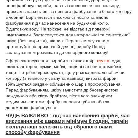
перефарбовує вироби, навіть із повною зміною кольору,
приклад є на світлині за повного фарбування з білого кольору
в чорний. Вирізняється високою стійкістю та якістю
фарбування під час нанесення на будь-який колір.
Відштовхує воду. Не тріскає, не відстає від поверхні
шматочками. Застосовується для натуральної та синтетичної
шкіри (без покриття), тканин. Перед застосуванням
протестуйте на прихованій ділянці виробу.Перед
застосуванням розмішати до однорідного кольору!
Сфера застосування: вироби з гладких шкір:
взуття
, одяг,
шкіргалантерея, сумки, меблі, шкіряні салони автомобілів
тощо. Потрібно враховувати, що у разі кардинальної зміни
кольору (з темного у світлу та навпаки) витрата фарби
збільшується завдяки збільшенню шарів профарбування.
Перед фарбуванням, шкіру зачистити дрібнозернистою
наждачкою або скотч брайтом, після чого знежирити
медичним спиртом, фарбу наносити губкою або за
допомогою фарбопульта.
ЧУДЬ ВАЖЛИВО :
під час нанесення фарби, час
висихання між шарами мінімум
6 годин, термін
експлуатації залежить від обраного вами
способу фарбування