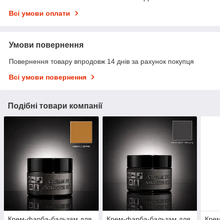
Всі умови оплати
Умови повернення
Повернення товару впродовж 14 днів за рахунок покупця
Всі умови повернення
Подібні товари компанії
Крем-фарба-бальзам для
Крем-фарба-бальзам для
Кре