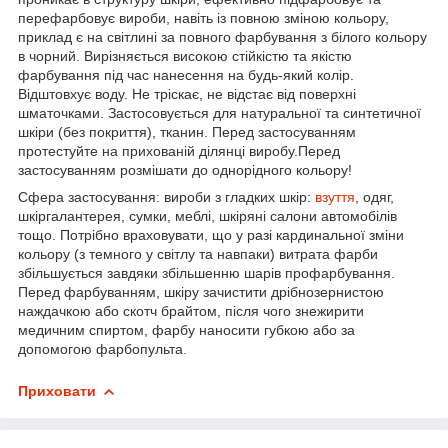
перефарбовує вироби, навіть із повною зміною кольору,
приклад є на світлині за повного фарбування з білого кольору
в чорний. Вирізняється високою стійкістю та якістю
фарбування під час нанесення на будь-який колір.
Відштовхує воду. Не тріскає, не відстає від поверхні
шматочками. Застосовується для натуральної та синтетичної
шкіри (без покриття), тканин. Перед застосуванням
протестуйте на прихованій ділянці виробу.Перед
застосуванням розмішати до однорідного кольору!
Сфера застосування: вироби з гладких шкір:
взуття
, одяг,
шкіргалантерея, сумки, меблі, шкіряні салони автомобілів
тощо. Потрібно враховувати, що у разі кардинальної зміни
кольору (з темного у світлу та навпаки) витрата фарби
збільшується завдяки збільшенню шарів профарбування.
Перед фарбуванням, шкіру зачистити дрібнозернистою
наждачкою або скотч брайтом, після чого знежирити
медичним спиртом, фарбу наносити губкою або за
допомогою фарбопульта.
Приховати