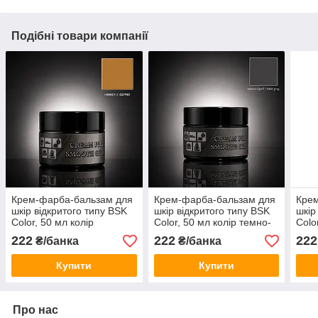
Подібні товари компанії
Крем-фарба-бальзам для
Крем-фарба-бальзам для
Кре
шкір відкритого типу BSK
шкір відкритого типу BSK
шкір
Color, 50 мл колір
Color, 50 мл колір темно-
Colo
верблюд
сірий
ней
222
222
222
₴/банка
₴/банка
Купити
Купити
Про нас