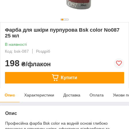
Фарба для шкіри пурпурова Bsk color No087
25 мл
В наявності
Код: bsk-087
Роздріб
198
₴/флакон
Купити
Опис
Характеристики
Доставка
Оплата
Умови п
Опис
Професійна фарба Вsk color на водній основі глибоко
проникає в структуру шкіри, ефективно підфарбовує та