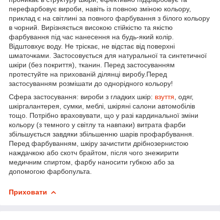
перефарбовує вироби, навіть із повною зміною кольору,
приклад є на світлині за повного фарбування з білого кольору
в чорний. Вирізняється високою стійкістю та якістю
фарбування під час нанесення на будь-який колір.
Відштовхує воду. Не тріскає, не відстає від поверхні
шматочками. Застосовується для натуральної та синтетичної
шкіри (без покриття), тканин. Перед застосуванням
протестуйте на прихованій ділянці виробу.Перед
застосуванням розмішати до однорідного кольору!
Сфера застосування: вироби з гладких шкір:
взуття
, одяг,
шкіргалантерея, сумки, меблі, шкіряні салони автомобілів
тощо. Потрібно враховувати, що у разі кардинальної зміни
кольору (з темного у світлу та навпаки) витрата фарби
збільшується завдяки збільшенню шарів профарбування.
Перед фарбуванням, шкіру зачистити дрібнозернистою
наждачкою або скотч брайтом, після чого знежирити
медичним спиртом, фарбу наносити губкою або за
допомогою фарбопульта.
Приховати