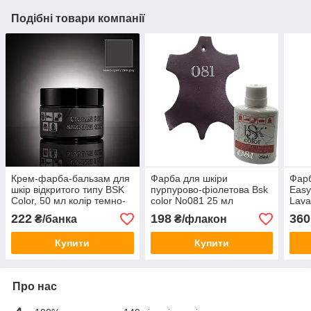
Подібні товари компанії
Крем-фарба-бальзам для
Фарба для шкіри
Фарб
шкір відкритого типу BSK
пурпурово-фіолетова Вsk
Easy
Color, 50 мл колір темно-
color No081 25 мл
Lava
сірий
м'яс
222
198
360
₴/банка
₴/флакон
Купити
Купити
Про нас