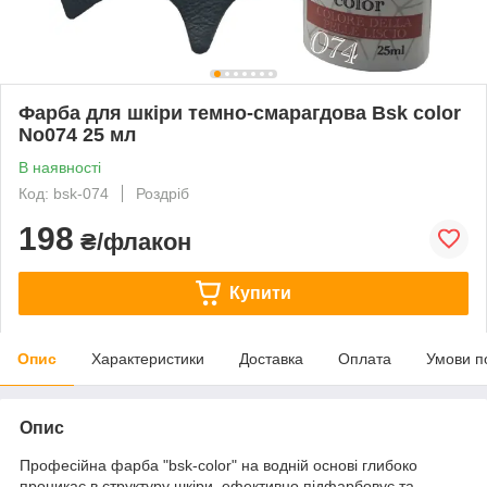
Фарба для шкіри темно-смарагдова Вsk color
No074 25 мл
В наявності
Код: bsk-074
Роздріб
198
₴/флакон
Купити
Опис
Характеристики
Доставка
Оплата
Умови п
Опис
Професійна фарба "bsk-color" на водній основі глибоко
проникає в структуру шкіри, ефективно підфарбовує та