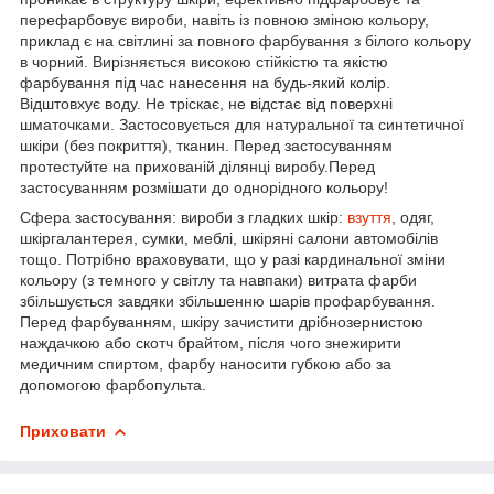
перефарбовує вироби, навіть із повною зміною кольору,
приклад є на світлині за повного фарбування з білого кольору
в чорний. Вирізняється високою стійкістю та якістю
фарбування під час нанесення на будь-який колір.
Відштовхує воду. Не тріскає, не відстає від поверхні
шматочками. Застосовується для натуральної та синтетичної
шкіри (без покриття), тканин. Перед застосуванням
протестуйте на прихованій ділянці виробу.Перед
застосуванням розмішати до однорідного кольору!
Сфера застосування: вироби з гладких шкір:
взуття
, одяг,
шкіргалантерея, сумки, меблі, шкіряні салони автомобілів
тощо. Потрібно враховувати, що у разі кардинальної зміни
кольору (з темного у світлу та навпаки) витрата фарби
збільшується завдяки збільшенню шарів профарбування.
Перед фарбуванням, шкіру зачистити дрібнозернистою
наждачкою або скотч брайтом, після чого знежирити
медичним спиртом, фарбу наносити губкою або за
допомогою фарбопульта.
Приховати