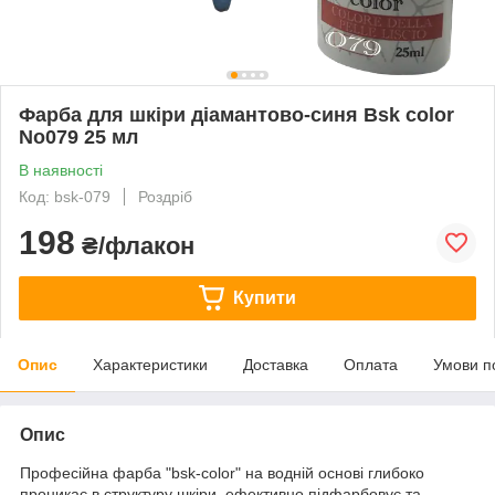
Фарба для шкіри діамантово-синя Bsk color
No079 25 мл
В наявності
Код: bsk-079
Роздріб
198
₴/флакон
Купити
Опис
Характеристики
Доставка
Оплата
Умови п
Опис
Професійна фарба "bsk-color" на водній основі глибоко
проникає в структуру шкіри, ефективно підфарбовує та