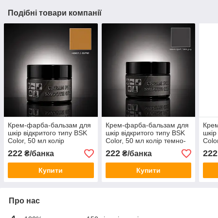
Подібні товари компанії
Крем-фарба-бальзам для
Крем-фарба-бальзам для
Кре
шкір відкритого типу BSK
шкір відкритого типу BSK
шкір
Color, 50 мл колір
Color, 50 мл колір темно-
Colo
верблюд
сірий
ней
222
222
222
₴/банка
₴/банка
Купити
Купити
Про нас